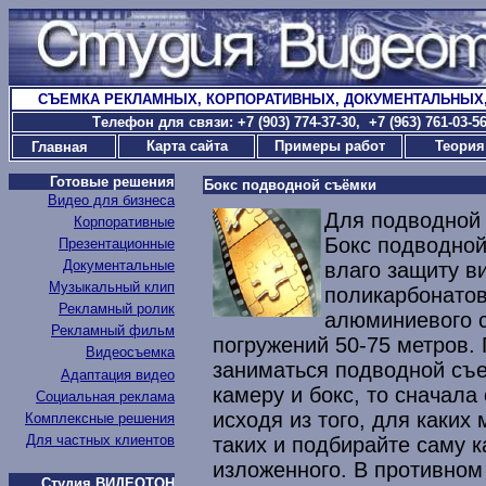
СЪЕМКА РЕКЛАМНЫХ, КОРПОРАТИВНЫХ, ДОКУМЕНТАЛЬНЫХ
T
елефон для связи: +7 (903) 774-37-30
, +7 (963) 761-03-
Карта сайта
Примеры работ
Теория
Главная
Готовые решения
Бокс подводной съёмки
Видео для бизнеса
Для подводной 
Корпоративные
Бокс подводной
Презентационные
Документальные
влаго защиту 
Музыкальный клип
поликарбонатов
Рекламный ролик
алюминиевого с
Рекламный фильм
погружений 50-75 метров.
Видеосъемка
заниматься подводной съе
Адаптация видео
камеру и бокс, то сначала
Социальная реклама
исходя из того, для каких
Комплексные решения
Для частных клиентов
таких и подбирайте саму к
изложенного. В противном 
Студия ВИДЕОТОН