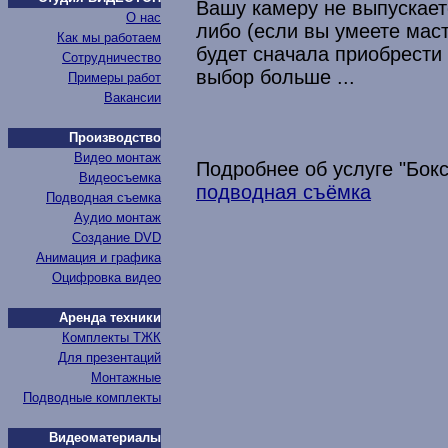
Вашу камеру не выпускаетс
О нас
либо (если вы умеете маст
Как мы работаем
будет сначала приобрести 
Сотрудничество
выбор больше ...
Примеры работ
Вакансии
Производство
Видео монтаж
Подробнее об услуге "Бок
Видеосъемка
подводная съёмка
Подводная съемка
Аудио монтаж
Создание DVD
Анимация и графика
Оцифровка видео
Аренда техники
Комплекты ТЖК
Для презентаций
Монтажные
Подводные комплекты
Видеоматериалы