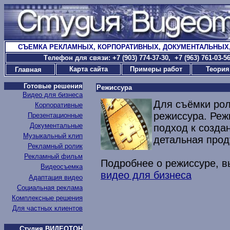
СЪЕМКА РЕКЛАМНЫХ, КОРПОРАТИВНЫХ, ДОКУМЕНТАЛЬНЫХ
T
елефон для связи: +7 (903) 774-37-30
, +7 (963) 761-03-
Карта сайта
Примеры работ
Теория
Главная
Готовые решения
Режиссура
Видео для бизнеса
Для съёмки рол
Корпоративные
режиссура. Реж
Презентационные
Документальные
подход к созда
Музыкальный клип
детальная прод
Рекламный ролик
Рекламный фильм
Подробнее о режиссуре, в
Видеосъемка
видео для бизнеса
Адаптация видео
Социальная реклама
Комплексные решения
Для частных клиентов
Студия ВИДЕОТОН