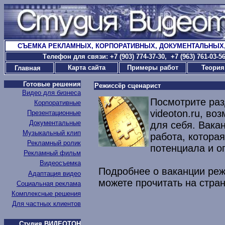
СЪЕМКА РЕКЛАМНЫХ, КОРПОРАТИВНЫХ, ДОКУМЕНТАЛЬНЫХ
T
елефон для связи: +7 (903) 774-37-30
, +7 (963) 761-03-
Карта сайта
Примеры работ
Теория
Главная
Готовые решения
Режиссёр сценарист
Видео для бизнеса
Посмотрите раз
Корпоративные
videoton.ru, во
Презентационные
Документальные
для себя. Вака
Музыкальный клип
работа, котора
Рекламный ролик
потенциала и о
Рекламный фильм
Видеосъемка
Подробнее о ваканции реж
Адаптация видео
можете прочитать на стра
Социальная реклама
Комплексные решения
Для частных клиентов
Студия ВИДЕОТОН