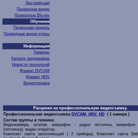
Дистрибуция
Подводное видео
Подводные Blu-ray
Обучение
Подводная модель
Подводные видео курсы
Информация
Термины
Каталог видеокамер
Новости технологий
Формат DVCAM
Формат HDV
Видеотехника
Расценки на профессилнальную видеосъемку.
Профессиональная видеосъемка
DVCAM
,
HDV, HD
( 1 камера )
Состав группы и техника:
Видеокамера, штатив, микрофон - радио петличка, микрофон
(петличка), видео оператор.
Комплект света
заполняющий
( 2 прибора), Комплект света Dedo