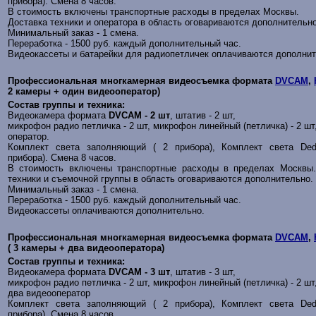
прибора). Смена 8 часов.
В стоимость включены транспортные расходы в пределах Москвы.
Доставка техники и оператора в область оговариваются дополнительно
Минимальный заказ - 1 смена.
Переработка - 1500 руб. каждый дополнительный час.
Видеокассеты и батарейки для радиопетличек оплачиваются дополни
Профессиональная многкамерная видеосъемка формата
DVCAM
,
2 камеры + один видеооператор)
Состав группы и техника:
Видеокамера формата
DVCAM - 2 шт
, штатив - 2 шт,
микрофон радио петличка - 2 шт, микрофон линейный (петличка) - 2 шт
оператор.
Комплект света
заполняющий
( 2 прибора), Комплект света Dedo
прибора). Смена 8 часов.
В стоимость включены транспортные расходы в пределах Москвы.
техники и съемочной группы в область оговариваются дополнительно.
Минимальный заказ - 1 смена.
Переработка - 1500 руб. каждый дополнительный час.
Видеокассеты оплачиваются дополнительно.
Профессиональная многкамерная видеосъемка формата
DVCAM
,
( 3 камер
ы
+ два видеооператора)
Состав группы и техника:
Видеокамера формата
DVCAM - 3 шт
, штатив - 3 шт,
микрофон радио петличка - 2 шт, микрофон линейный (петличка) - 2 шт
два видеооператор
Комплект света
заполняющий
( 2 прибора), Комплект света Dedo
прибора). Смена 8 часов.