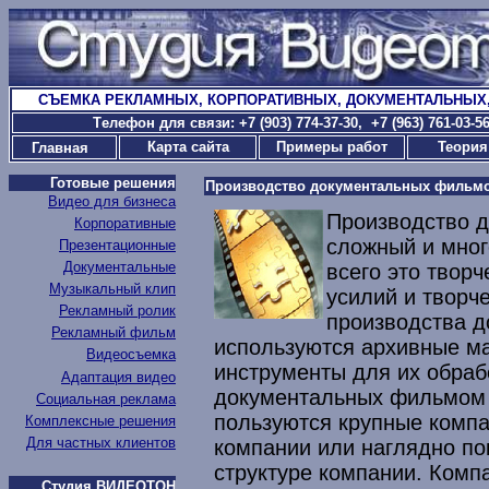
СЪЕМКА РЕКЛАМНЫХ, КОРПОРАТИВНЫХ, ДОКУМЕНТАЛЬНЫХ
T
елефон для связи: +7 (903) 774-37-30
, +7 (963) 761-03-
Карта сайта
Примеры работ
Теория
Главная
Готовые решения
Производство документальных фильм
Видео для бизнеса
Производство д
Корпоративные
сложный и мног
Презентационные
Документальные
всего это творч
Музыкальный клип
усилий и творч
Рекламный ролик
производства 
Рекламный фильм
используются архивные м
Видеосъемка
инструменты для их обраб
Адаптация видео
документальных фильмом -
Социальная реклама
пользуются крупные компа
Комплексные решения
Для частных клиентов
компании или наглядно пок
структуре компании. Компа
Студия ВИДЕОТОН