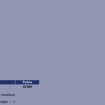
Рубли
10 000
 линейный
light ( 3