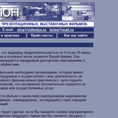
, ПРЕЗЕНТАЦИОННЫХ, ВЫСТАВОЧНЫХ ФИЛЬМОВ.
56
E-mail:
oleg@videoton.ru
boleg@mail.ru
 и практика
Прайс-листы
Как нас найти
это видеоряд продолжительностью от 5-ти до 15 минут,
ии и основных вехах развития Вашей фирмы. Как
ровождается закадровым дикторским озвучиванием и,
 эффектами.
фильмов необходима организациям, которые имеют
отрудников и осуществляют свою деятельность не
ивного фильма можно практически с нуля поднять
оллектив, что несомненно положительно отразится на
варов или осуществляемых услуг.
тся фильм о каком-либо корпоративном мероприятии.
ринках, командировках, экспедициях) стало хорошим
аций.
т будет сделан, если Вы закажете съёмку корпоративного
детали грядущего торжества Вы сможете обсудить с