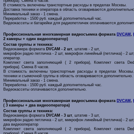
прибора). Смена 8 часов.
В стоимость включены транспортные расходы в пределах Москвы.
Доставка техники и оператора в область оговариваются дополнительно
Минимальный заказ - 1 смена.
Переработка - 1500 руб. каждый дополнительный час.
Видеокассеты и батарейки для радиопетличек оплачиваются дополни
Профессиональная многкамерная видеосъемка формата
DVCAM
,
2 камеры + один видеооператор)
Состав группы и техника:
Видеокамера формата
DVCAM - 2 шт
, штатив - 2 шт,
микрофон радио петличка - 2 шт, микрофон линейный (петличка) - 2 шт
оператор.
Комплект света
заполняющий
( 2 прибора), Комплект света Dedo
прибора). Смена 8 часов.
В стоимость включены транспортные расходы в пределах Москвы.
техники и съемочной группы в область оговариваются дополнительно.
Минимальный заказ - 1 смена.
Переработка - 1500 руб. каждый дополнительный час.
Видеокассеты оплачиваются дополнительно.
Профессиональная многкамерная видеосъемка формата
DVCAM
,
( 3 камер
ы
+ два видеооператора)
Состав группы и техника:
Видеокамера формата
DVCAM - 3 шт
, штатив - 3 шт,
микрофон радио петличка - 2 шт, микрофон линейный (петличка) - 2 шт
два видеооператор
Комплект света
заполняющий
( 2 прибора), Комплект света Dedo
прибора). Смена 8 часов.