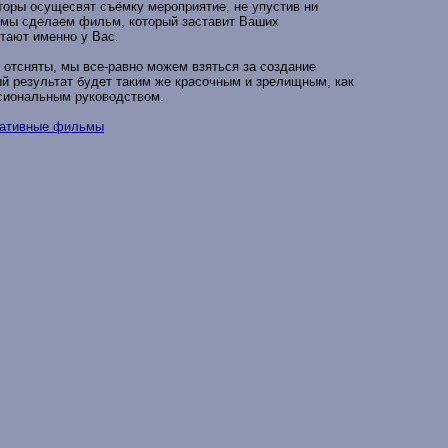
оры осущесвят съёмку мероприятие, не упустив ни
 мы сделаем фильм, который заставит Ваших
отают именно у Вас.
отсняты, мы все-равно можем взяться за создание
ый результат будет таким же красочным и зрелищным, как
сиональным руководством.
ративные фильмы