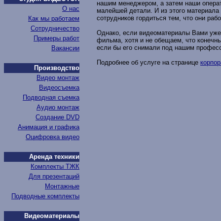
нашим менеджером, а затем наши операт
О нас
малейшей детали. И из этого материала
сотрудников гордиться тем, что они раб
Как мы работаем
Сотрудничество
Однако, если видеоматериалы Вами уже 
Примеры работ
фильма, хотя и не обещаем, что конечн
если бы его снимали под нашим профес
Вакансии
Подробнее об услуге на странице
корпо
Производство
Видео монтаж
Видеосъемка
Подводная съемка
Аудио монтаж
Создание DVD
Анимация и графика
Оцифровка видео
Аренда техники
Комплекты ТЖК
Для презентаций
Монтажные
Подводные комплекты
Видеоматериалы