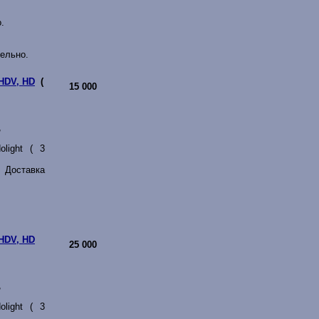
.
тельно.
HDV, HD
(
15 000
,
light ( 3
 Доставка
HDV, HD
25 000
,
light ( 3