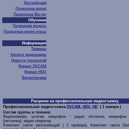
Дистрибуция
Подводное видео
Подводные Blu-ray
Обучение
Подводная модель
Подводные видео курсы
Информация
Термины
Каталог видеокамер
Новости технологий
Формат DVCAM
Формат HDV
Видеотехника
Расценки на профессилнальную видеосъемку.
Профессиональная видеосъемка
DVCAM
,
HDV, HD
( 1 камера )
Состав группы и техника:
Видеокамера, штатив, микрофон - радио петличка, микрофон
(петличка), видео оператор.
Комплект света
заполняющий
( 2 прибора), Комплект света Dedo