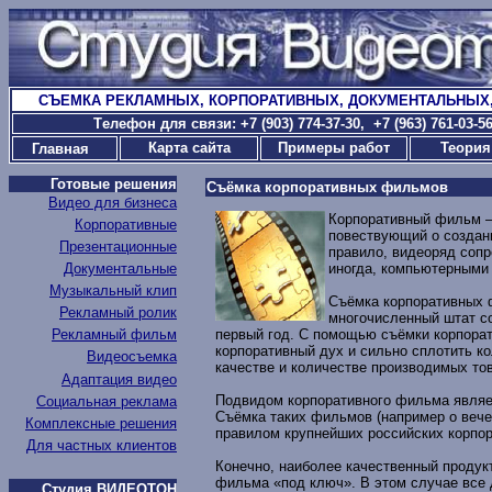
СЪЕМКА РЕКЛАМНЫХ, КОРПОРАТИВНЫХ, ДОКУМЕНТАЛЬНЫХ
T
елефон для связи: +7 (903) 774-37-30
, +7 (963) 761-03-
Карта сайта
Примеры работ
Теория
Главная
Готовые решения
Съёмка корпоративных фильмов
Видео для бизнеса
Корпоративный фильм – 
Корпоративные
повествующий о создан
Презентационные
правило, видеоряд соп
Документальные
иногда, компьютерными
Музыкальный клип
Съёмка корпоративных 
Рекламный ролик
многочисленный штат с
Рекламный фильм
первый год. С помощью съёмки корпорат
корпоративный дух и сильно сплотить к
Видеосъемка
качестве и количестве производимых то
Адаптация видео
Подвидом корпоративного фильма являе
Социальная реклама
Съёмка таких фильмов (например о вече
Комплексные решения
правилом крупнейших российских корпор
Для частных клиентов
Конечно, наиболее качественный продук
фильма «под ключ». В этом случае все 
Студия ВИДЕОТОН