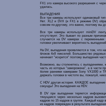
FX1 это камера высокого разрешения с чере
удалась.
ВЫПАДЕНИЯ
Все три камеры используют одинаковый тип
Нет. XL2 и DVX (и FX1 в режиме DV) обр
совсем по-другому, это важно, поэтому вы д
Все три камеры используют miniDV ленту
отсутствует. Это бывает по разным причина
случается на DV камерах с переменными и
головки увеличивают вероятность выпадений
На DV, выпадения проявляются в том, что н
блоков 4х8 пикселей. Большинство рядовых
начинает "искрится" поэтому выпадения част
Возможно, вы столкнетесь с выпадениями, 
часть из которых "заморожена", а в части 
более ранними камерами Sony VX1000 и TRV
держать головки в чистоте вы, пожалуй, ник
С HDV другая история. КАЖДОЕ выпадение пр
секунды! Это выпадения на HDV.
В DV при выпадении теряется информация
тянущаяся через несколько кадров вызове
кадров по 15 кадров в группе. Каждый кадр
из кадров поврежден в результате выпадения