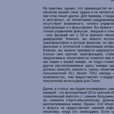
На практике, однако, это преимущество не 
объектив решает свою задачу и не является
при этом лишит других. Для примера, станд
и авто-фокус, но неповторимо раздражающ
отсутствует возможность точного управл
трансфокации и о фокусировке. Вы можете п
точное управление фокусом , мощный и точн
- этих функций нет у 16-ти кратного объе
диафрагмой. Конечно, вы можете испол
трансфокатором и ручным фокусом, но при 
фильтров и оптической стабилизации изобр
Конечно, вы можете приобрести широкоугол
(только трех кратная трансфокация), ста
предлагаемых объективов не позволит вам п
как опцию к вашей камере, но тогда стоим
другие рассматриваемые здесь камеры одн
должны взвесить важность смены объектив
пользователей XL1 (более 75%) никогда 
возможностях, чем предоставляет стандар
покупателей аксессуаров для Canon
Далее, в статье, мы будем игнорировать см
камерой - это флюоритовый 20-ти кратный о
позволяющий работать с самыми большими 
вы снимаете спорт/события/натуру. Длин
рассматриваемых камер. Однако, этот объек
и фокуса не предоставляет никакой инфо
объектива, когда это необходимо. Если 