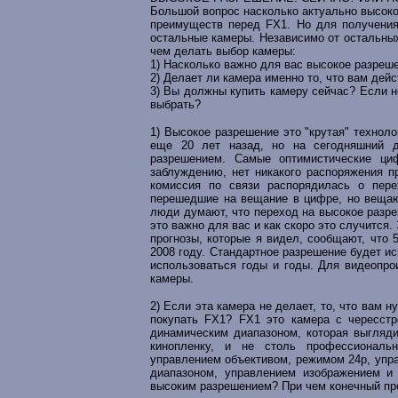
Большой вопрос насколько актуально высоко
преимуществ перед FX1. Но для получения
остальные камеры. Независимо от остальных
чем делать выбор камеры:
1) Насколько важно для вас высокое разреш
2) Делает ли камера именно то, что вам дей
3) Вы должны купить камеру сейчас? Если н
выбрать?
1) Высокое разрешение это "крутая" техноло
еще 20 лет назад, но на сегодняшний 
разрешением. Самые оптимистические ци
заблуждению, нет никакого распоряжения 
комиссия по связи распорядилась о пере
перешедшие на вещание в цифре, но вещаю
люди думают, что переход на высокое разреш
это важно для вас и как скоро это случится
прогнозы, которые я видел, сообщают, что
2008 году. Стандартное разрешение будет и
использоваться годы и годы. Для видеопро
камеры.
2) Если эта камера не делает, то, что вам 
покупать FX1? FX1 это камера с чересстр
динамическим диапазоном, которая выгляди
кинопленку, и не столь профессиональ
управлением объективом, режимом 24p, упр
диапазоном, управлением изображением и
высоким разрешением? При чем конечный про