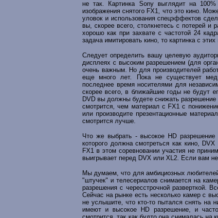
не так. Картинка Sony выглядит на 100% 
изображения снятого FX1, что это кино. Мо
уловок и использования спецэффектов сдела
вы, скорее всего, столкнетесь с потерей и
хорошо как при захвате с частотой 24 кад
задача имитировать кино, то картинка с этих
Следует определить вашу целевую аудитор
дисплеях с высоким разрешением (для орган
очень важным. Но для производителей рабо
еще много лет. Пока не существует меди
последнее время носителями для независи
скорее всего, в ближайшие годы не будут 
DVD вы должны будете снижать разрешение 
смотрится, чем материал с FX1 с понижени
или производите презентационные материа
смотрится лучше.
Что же выбрать - высокое HD разрешение 
которого должна смотреться как кино, DVX 
FX1 в этом соревновании участия не приним
выигрывает перед DVX или XL2. Если вам н
Мы думаем, что для амбициозных любителей
"штучек" и телесериалов снимается на каме
разрешения с чересстрочной разверткой. Вс
Сейчас на рынке есть несколько камер с вы
не услышите, что кто-то пытался снять на 
имеют и высокое HD разрешение, и частот
смотрится, так как будто она снималась на