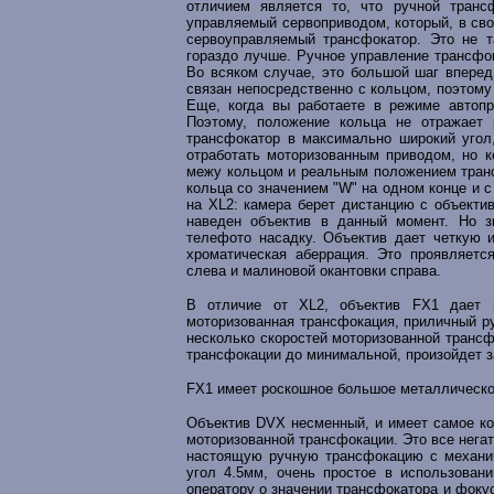
отличием является то, что ручной транс
управляемый сервоприводом, который, в сво
сервоуправляемый трансфокатор. Это не т
гораздо лучше. Ручное управление трансфо
Во всяком случае, это большой шаг вперед
связан непосредственно с кольцом, поэтому
Еще, когда вы работаете в режиме автопр
Поэтому, положение кольца не отражает 
трансфокатор в максимально широкий угол
отработать моторизованным приводом, но к
межу кольцом и реальным положением транс
кольца со значением "W" на одном конце и с
на XL2: камера берет дистанцию с объектив
наведен объектив в данный момент. Но з
телефото насадку. Объектив дает четкую и
хроматическая аберрация. Это проявляетс
слева и малиновой окантовки справа.
В отличие от XL2, объектив FX1 дает в
моторизованная трансфокация, приличный ру
несколько скоростей моторизованной трансф
трансфокации до минимальной, произойдет з
FX1 имеет роскошное большое металлическо
Объектив DVX несменный, и имеет самое ко
моторизованной трансфокации. Это все нега
настоящую ручную трансфокацию с механич
угол 4.5мм, очень простое в использован
оператору о значении трансфокатора и фокус