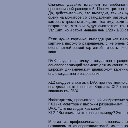
Сначала, давайте взглянем на любопыт
прогрессивной разверткой. Просмотрите его
Да, действительно, это выглядит, так как 
сцену на мониторе со стандартным разрешен
камера с тремя матрицами. Поэтому, если в
возражаете, что они будут смотреться как 
VariCam, но и стоит меньше чем 1/20 - 1/30 с
Если нужна картинка, выглядящая как кино,
картинка высокого разрешения, с не очень
очень четкой резкой картинкой. То есть ниче
кино.
DVX выдает картинку стандартного разре
основополагающий элемент для имитации фи
широким динамическим диапазоном картинка
она стандартного разрешения.
XL2 следует впритык к DVX про нее можно с
она делает это хорошо>. Картинка XL2 хоро
киношно как DVX.
Наблюдатель, просмотревший изображение э
FX1 (на мониторе с высоким разрешением): "У
DVX: "Это выглядит как кино!"
XL2: "Вы снимали это на кинокамеру? Это выг
Многие из профессионалов, потенциальны
независимых кинопроизводителей, имея высо