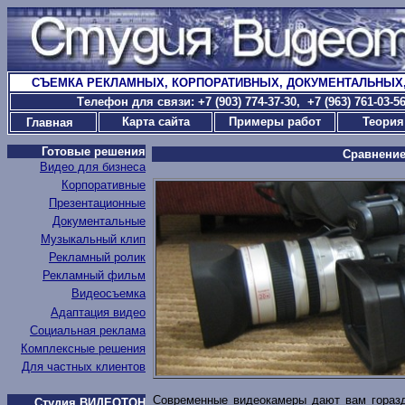
СЪЕМКА РЕКЛАМНЫХ, КОРПОРАТИВНЫХ, ДОКУМЕНТАЛЬНЫХ
T
елефон для связи: +7 (903) 774-37-30
, +7 (963) 761-03-
Карта сайта
Примеры работ
Теория
Главная
Готовые решения
Сравнение
Видео для бизнеса
Корпоративные
Презентационные
Документальные
Музыкальный клип
Рекламный ролик
Рекламный фильм
Видеосъемка
Адаптация видео
Социальная реклама
Комплексные решения
Для частных клиентов
Современные видеокамеры дают вам гораздо
Студия ВИДЕОТОН