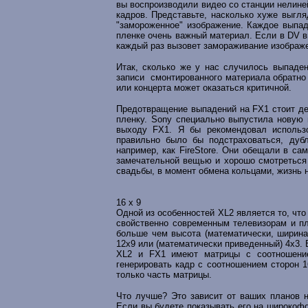
вы воспроизводили видео со станции нелине
кадров. Представьте, насколько хуже выгля
"замороженное" изображение. Каждое выпад
пленке очень важный материал. Если в DV в
каждый раз вызовет замораживание изображе
Итак, сколько же у нас случилось выпаде
записи смонтированного материала обратно 
или концерта может оказаться критичной.
Предотвращение выпадений на FX1 стоит де
пленку. Sony специально выпустила новую 
выходу FX1. Я бы рекомендовал использо
правильно было бы подстраховаться, дубл
например, как FireStore. Они обещали в с
замечательной вещью и хорошо смотреться 
свадьбы, в момент обмена кольцами, жизнь н
16 x 9
Одной из особенностей XL2 является то, чт
свойственно современным телевизорам и пл
больше чем высота (математически, ширина
12х9 или (математически приведенный) 4x3.
XL2 и FX1 имеют матрицы с соотношение
генерировать кадр с соотношением сторон 1
только часть матрицы.
Что лучше? Это зависит от ваших планов на
Если вы будете показывать его на широкофо