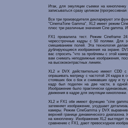
Итак, для эмуляции съемки на кинопленку 
записываться сразу целиком (прогрессивная 
Все три производителя декларируют эти фун
"CinemaTone Gamma", XL2 имеет режим Cine
плюс три различные значения Cine gamma. Ит
FX1 провалила тест. Режим Cineframe 24
чересстрочные кадры с 50 полями. Для э
смешиванием полей. Эта технология делае
дублирующиеся изображения на экране. DVX 
вас спросить "что за проблемы с этой каме
вам снимать неподвижные изображения, поск
на высококонтрастных линиях.
XL2 и DVX действительно имеют CDD с п
опрашивать матрицу с частотой 24 кадра в 
стоявших бок о бок и снимавших одну и ту 
кадр был поделен на две части, в одной
Изображение было практически одинаковым,
движения в кадре для эмуляции кинопленки.
XL2 и FX1 обе имеют функцию "cine gamma
затемняет изображение, ухудшает детализац
камеры. Режим CineGamma у DVX выравнивае
верхней границе динамического диапазона.
на кинопленку. Изображение XL2 выглядит п
сравнению с FX1, дают превосходное изображ