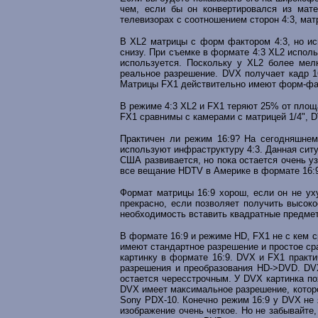
чем, если бы он конвертировался из мате
телевизорах с соотношением сторон 4:3, мат
В XL2 матрицы с форм фактором 4:3, но ис
снизу. При съемке в формате 4:3 XL2 исполь
используется. Поскольку у XL2 более мел
реальное разрешение. DVX получает кадр 1
Матрицы FX1 действительно имеют форм-факт
В режиме 4:3 XL2 и FX1 теряют 25% от площ
FX1 сравнимы с камерами с матрицей 1/4", 
Практичен ли режим 16:9? На сегодняшнем
используют инфраструктуру 4:3. Данная сит
США развивается, но пока остается очень у
все вещание HDTV в Америке в формате 16:9
Формат матрицы 16:9 хорош, если он не ух
прекрасно, если позволяет получить высоко
необходимость вставить квадратные предметы
В формате 16:9 и режиме HD, FX1 не с кем 
имеют стандартное разрешение и простое ср
картинку в формате 16:9. DVX и FX1 практи
разрешения и преобразования HD->DVD. DV
остается чересстрочным. У DVX картинка по
DVX имеет максимальное разрешение, которо
Sony PDX-10. Конечно режим 16:9 у DVX не 
изображение очень четкое. Но не забывайте,