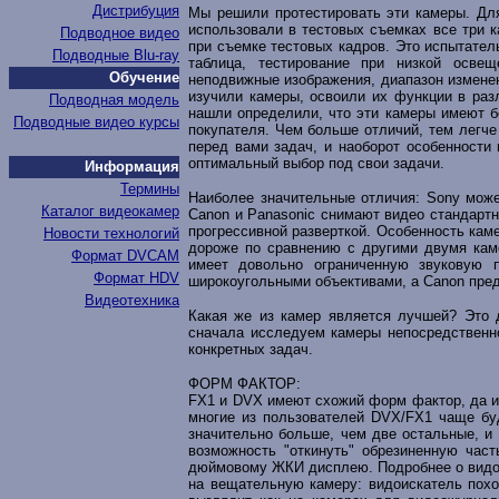
Дистрибуция
Мы решили протестировать эти камеры. Для
использовали в тестовых съемках все три к
Подводное видео
при съемке тестовых кадров. Это испытате
Подводные Blu-ray
таблица, тестирование при низкой освещ
Обучение
неподвижные изображения, диапазон изменен
изучили камеры, освоили их функции в раз
Подводная модель
нашли определили, что эти камеры имеют б
Подводные видео курсы
покупателя. Чем больше отличий, тем лег
перед вами задач, и наоборот особенности 
оптимальный выбор под свои задачи.
Информация
Термины
Наиболее значительные отличия: Sony может
Каталог видеокамер
Canon и Panasonic снимают видео стандартно
прогрессивной разверткой. Особенность кам
Новости технологий
дороже по сравнению с другими двумя кам
Формат DVCAM
имеет довольно ограниченную звуковую
Формат HDV
широкоугольными объективами, а Canon пре
Видеотехника
Какая же из камер является лучшей? Это д
сначала исследуем камеры непосредственно
конкретных задач.
ФОРМ ФАКТОР:
FX1 и DVX имеют схожий форм фактор, да и
многие из пользователей DVX/FX1 чаще буд
значительно больше, чем две остальные, и
возможность "откинуть" обрезиненную час
дюймовому ЖКИ дисплею. Подробнее о видоис
на вещательную камеру: видоискатель похо