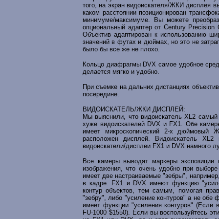
того, на экран видоискателя/ЖКИ дисплея вы
каком расстоянии позиционирован трансфок
минимуме/максимуме. Вы можете преобраз
опциональный адаптер от Century Precision
Объектив адаптирован к использованию ши
значений в футах и дюймах, но это не затра
было бы все же не плохо.
Кольцо диафрагмы DVX самое удобное среди
делается мягко и удобно.
При съемке на дальних дистанциях объектив
посередине.
ВИДОИСКАТЕЛЬ/ЖКИ ДИСПЛЕЙ:
Мы выяснили, что видоискатель XL2 самый 
хуже видоискателей DVX и FX1. Обе каме
имеет микроскопический 2-х дюймовый Ж
расположен дисплей. Видоискатель XL2 
видоискатели/дисплеи FX1 и DVX намного лу
Все камеры выводят маркеры экспозиции в
изображения, что очень удобно при выборе
имеет две настраиваемые "зебры", например,
в кадре. FX1 и DVX имеют функцию "усилен
контур объектов, тем самым, помогая пра
"зебру", либо "усиление контуров" а не об
имеет функции "усиления контуров" (Если 
FU-1000 $1550). Если вы воспользуйтесь эт