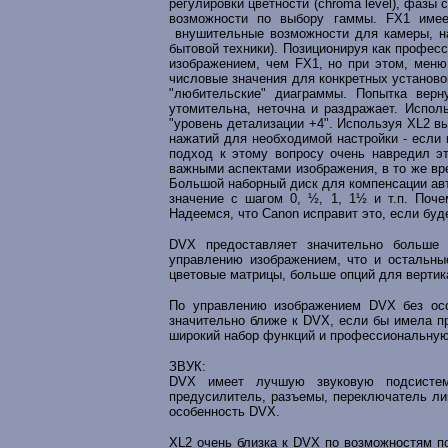
регулировки цветности (chroma level), фазы с
возможности по выбору гаммы. FX1 имее
внушительные возможности для камеры, на
бытовой техники). Позиционируя как профес
изображением, чем FX1, но при этом, мен
числовые значения для конкретных установо
"любительские" диаграммы. Попытка верну
утомительна, неточна и раздражает. Испол
"уровень детализации +4". Используя XL2 в
нажатий для необходимой настройки - если
подход к этому вопросу очень навредил эт
важными аспектами изображения, в то же вр
Большой наборный диск для компенсации ав
значение с шагом 0, ½, 1, 1½ и т.п. Поч
Надеемся, что Canon исправит это, если буд
DVX предоставляет значительно больше
управлению изображением, что и остальны
цветовые матрицы, больше опций для вертик
По управлению изображением DVX без осо
значительно ближе к DVX, если бы имела п
широкий набор функций и профессиональную
ЗВУК:
DVX имеет лучшую звуковую подсистем
предусилитель, разъемы, переключатель лин
особенность DVX.
XL2 очень близка к DVX по возможностям п