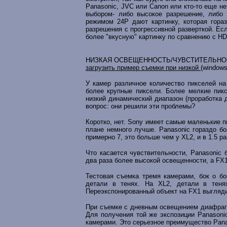
Panasonic, JVC или Canon или кто-то еще н
выбором- либо высокое разрешение, либо 
режимом 24P дают картинку, которая гораз
разрешения с прогрессивной разверткой. Ес
более "вкусную" картинку по сравнению с H
НИЗКАЯ ОСВЕЩЕННОСТЬ/ЧУВСТИТЕЛЬНО
загрузить пример съемки при низкой
(windows
У камер различное количество пикселей н
более крупные пиксели. Более мелкие пик
низкий динамический диапазон (проработка 
вопрос: они решили эти проблемы?
Коротко, нет. Sony имеет самые маленькие п
плане немного лучше. Panasonic гораздо б
примерно 7, это больше чем у XL2, и в 1.5 р
Что касается чувствительности, Panasonic 
два раза более высокой освещенности, а FX1
Тестовая съемка тремя камерами, бок о бо
детали в тенях. На XL2, детали в теня
Переэкспонированный объект на FX1 выгляди
При съемке с дневным освещением диафрагма 
Для получения той же экспозиции Panasoni
камерами. Это серьезное преимущество Pana