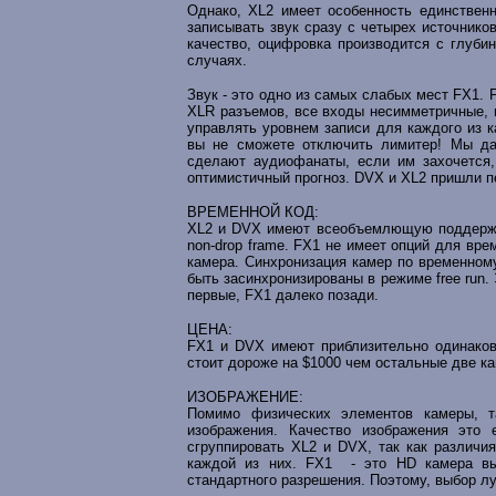
Однако, XL2 имеет особенность единствен
записывать звук сразу с четырех источнико
качество, оцифровка производится с глубин
случаях.
Звук - это одно из самых слабых мест FX1.
XLR разъемов, все входы несимметричные, в
управлять уровнем записи для каждого из к
вы не сможете отключить лимитер! Мы даж
сделают аудиофанаты, если им захочется,
оптимистичный прогноз. DVX и XL2 пришли пе
ВРЕМЕННОЙ КОД:
XL2 и DVX имеют всеобъемлющую поддержку в
non-drop frame. FX1 не имеет опций для вре
камера. Синхронизация камер по временному
быть засинхронизированы в режиме free run.
первые, FX1 далеко позади.
ЦЕНА:
FX1 и DVX имеют приблизительно одинакову
стоит дороже на $1000 чем остальные две к
ИЗОБРАЖЕНИЕ:
Помимо физических элементов камеры, та
изображения. Качество изображения эт
сгруппировать XL2 и DVX, так как различи
каждой из них. FX1 - это HD камера выс
стандартного разрешения. Поэтому, выбор л