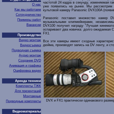
частотой 24 кадра в секунду, изменяемая 
О нас
уже появились на рынке. Мы рассмотрим
Как мы работаем
культовой камеру Panasonic DVX100A (появи
Сотрудничество
Panasonic поставил множество камер 
Примеры работ
музыкальными клипмейкерами, независим
Вакансии
DVX100 получил награду "Лучшая кинемато
оспаривают два новичка: долго ожидаемая C
FX1.
Производство
Видео монтаж
Все эти камеры имеют сходные характерис
дюйма, производят запись на DV ленту, и ст
Видеосъемка
Подводная съемка
Аудио монтаж
Создание DVD
Анимация и графика
Оцифровка видео
Аренда техники
Комплекты ТЖК
Для презентаций
Монтажные
DVX и FX1 практически одинакового размер
Подводные комплекты
Видеоматериалы