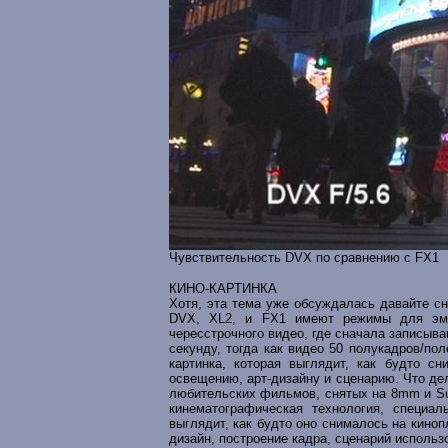
Чувствительность DVX по сравнению с FX1
КИНО-КАРТИНКА
Хотя, эта тема уже обсуждалась давайте сн
DVX, XL2, и FX1 имеют режимы для эмул
чересстрочного видео, где сначала записыва
секунду, тогда как видео 50 полукадров/по
картинка, которая выглядит, как будто с
освещению, арт-дизайну и сценарию. Что де
любительских фильмов, снятых на 8mm и Sup
кинематографическая технология, специал
выглядит, как будто оно снималось на киноп
дизайн, построение кадра, сценарий использо