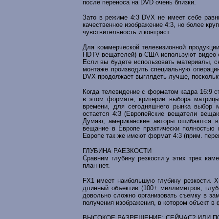
после переноса на DVD очень близки.
Зато в режиме 4:3 DVX не имеет себе равн
качественное изображение 4:3, но более кр
чувствительность и контраст.
Для коммерческой телевизионной продукции
HDTV вещателей) в США используют видео с 
Если вы будете использовать материалы, с
монтаже производить специальную операцию 
DVX продолжает выглядеть лучше, поскольк
Когда телевидение с форматом кадра 16:9 
в этом формате, критерии выбора матрицы
времени, для сегодняшнего рынка выбор м
остается 4:3 (Европейские вещатели веща
Думаю, американские авторы ошибаются в 
вещание в Европе практически полностью 
Европе так же имеют формат 4:3 (прим. пере
ГЛУБИНА РАЕЗКОСТИ
Сравним глубину резкости у этих трех каме
план нет.
FX1 имеет наибольшую глубину резкости. X
длинный объектив (100+ миллиметров, глуб
довольно сложно организовать съемку в зам
получения изображения, в котором объект в ф
ВЫСОКОЕ РАЗРЕШЕНИЕ: СЕЙЧАС? ИЛИ П