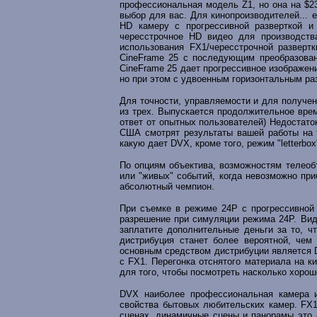
профессиональная модель Z1, но она на $2
выбор для вас. Для кинопроизводителей... 
HD камеру с прогрессивной разверткой и
чересстрочное HD видео для производств
использования FX1/чересстрочной разверт
CineFrame 25 с последующим преобразован
CineFrame 25 дает прогрессивное изображен
но при этом с удвоенным горизонтальным р
Для точности, управляемости и для получен
из трех. Выпускается продолжительное врем
ответ от опытных пользователей) Недостаток
США смотрят результаты вашей работы на те
какую дает DVX, кроме того, режим "letterbo
По опциям объектива, возможностям телеобъ
или "живых" событий, когда невозможно при
абсолютный чемпион.
При съемке в режиме 24P с прогрессивной 
разрешение при симуляции режима 24P. Вид
заплатите дополнительные деньги за то, ч
дистрибуция станет более вероятной, чем
основным средством дистрибуции является 
с FX1. Перегонка отснятого материала на к
для того, чтобы посмотреть насколько хорош
DVX наиболее профессиональная камера и
свойства бытовых любительских камер. FX1
сценах, динамичные сцены и панорамы это д